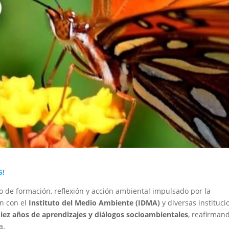
5!
 de formación, reflexión y acción ambiental impulsado por la
n con el
Instituto del Medio Ambiente (IDMA)
y diversas instituci
iez años de aprendizajes y diálogos socioambientales
, reafirman
a.