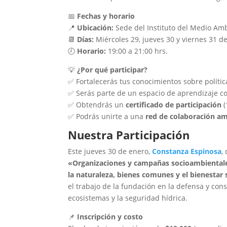
📅
Fechas y horario
📍
Ubicación:
Sede del Instituto del Medio Amb
📆
Días:
Miércoles 29, jueves 30 y viernes 31 d
🕗
Horario:
19:00 a 21:00 hrs.
💡
¿Por qué participar?
✅ Fortalecerás tus conocimientos sobre políti
✅ Serás parte de un espacio de aprendizaje col
✅ Obtendrás un
certificado de participación
(
✅ Podrás unirte a una
red de colaboración am
Nuestra Participación
Este jueves 30 de enero,
Constanza Espinosa
,
«Organizaciones y campañas socioambientales
la naturaleza, bienes comunes y el bienestar 
el trabajo de la fundación en la defensa y cons
ecosistemas y la seguridad hídrica.
📌
Inscripción y costo