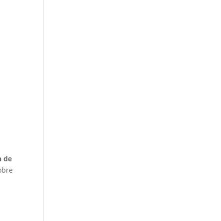
n de
obre