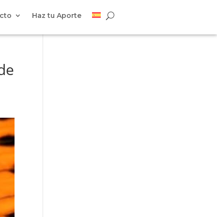
cto
Haz tu Aporte
rde