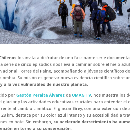
Chilenos
los invita a disfrutar de una fascinante serie documenta
sta serie de cinco episodios nos lleva a caminar sobre el hielo azu
Nacional Torres del Paine, acompañando a jóvenes científicos de 
olombia. Su misión es generar nueva evidencia científica sobre 
 a la vez vulnerables de nuestro planeta.
cido por
Gastón Peralta Álvarez
de
UMAG TV
, nos muestra los d
el glaciar y las actividades educativas cruciales para entender e
 frente al cambio climático. El glaciar Grey, con una extensión 
28 km, destaca por su color azul intenso y su accesibilidad a tra
ones en bote. Sin embargo,
su acelerado derretimiento ha aume
ención en torno a su conservación.