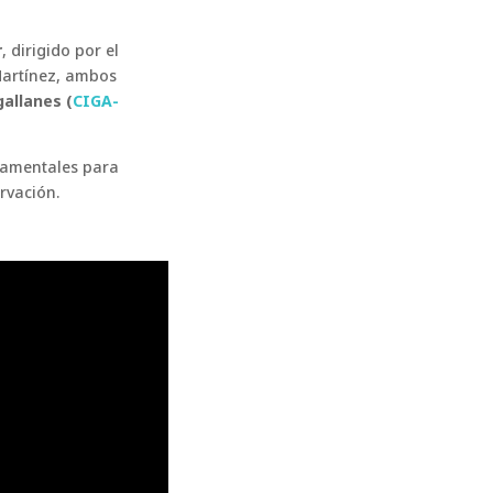
r
, dirigido por el
Martínez, ambos
allanes (
CIGA-
damentales para
rvación.