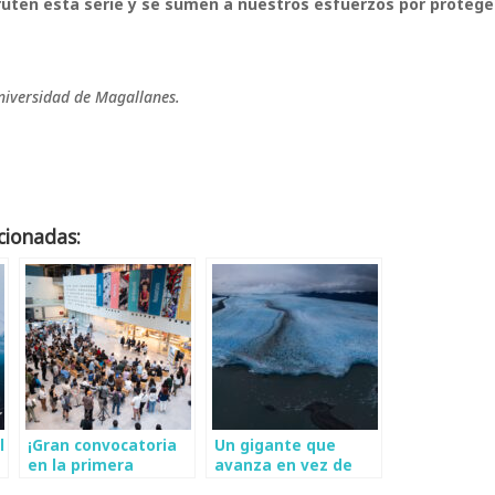
uten esta serie y se sumen a nuestros esfuerzos por protege
iversidad de Magallanes.
cionadas:
l
¡Gran convocatoria
Un gigante que
en la primera
avanza en vez de
celebración del Día
retroceder: Los