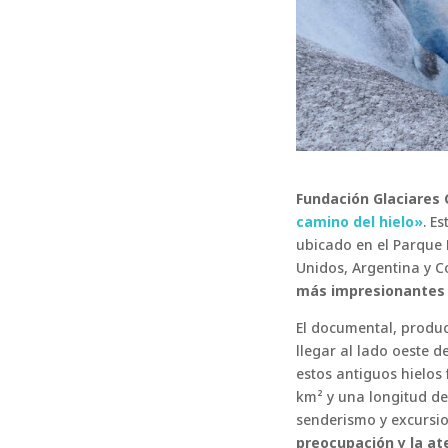
Fundación Glaciares 
camino del hielo»
. E
ubicado en el Parque 
Unidos, Argentina y C
más impresionantes y
El documental, produ
llegar al lado oeste d
estos antiguos hielos
km² y una longitud de 
senderismo y excursi
preocupación y la at