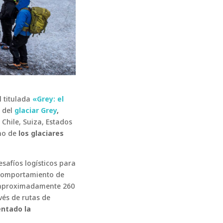
l titulada
«Grey: el
l del
glaciar Grey
,
Chile, Suiza, Estados
uno de
los glaciares
esafíos logísticos para
l comportamiento de
de aproximadamente 260
vés de rutas de
ntado la