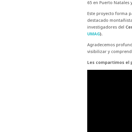
65 en Puerto Natales y
Este proyecto forma p
destacado montañista
investigadores del
Ce
UMAG
).
Agradecemos profunda
visibilizar y comprend
Les compartimos el p