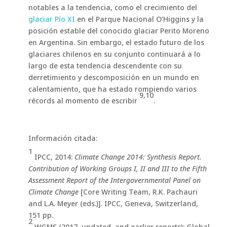
notables a la tendencia, como el crecimiento del
glaciar Pío XI
en el Parque Nacional O’Higgins y la
posición estable del conocido glaciar Perito Moreno
en Argentina. Sin embargo, el estado futuro de los
glaciares chilenos en su conjunto continuará a lo
largo de esta tendencia descendente con su
derretimiento y descomposición en un mundo en
calentamiento, que ha estado rompiendo varios
9,10
récords al momento de escribir
.
Información citada:
1
IPCC, 2014:
Climate Change 2014: Synthesis Report.
Contribution of Working Groups I, II and III to the Fifth
Assessment Report of the Intergovernmental Panel on
Climate Change
[Core Writing Team, R.K. Pachauri
and L.A. Meyer (eds.)]. IPCC, Geneva, Switzerland,
151 pp.
2
WGMS (2017, updated, and earlier reports): Global