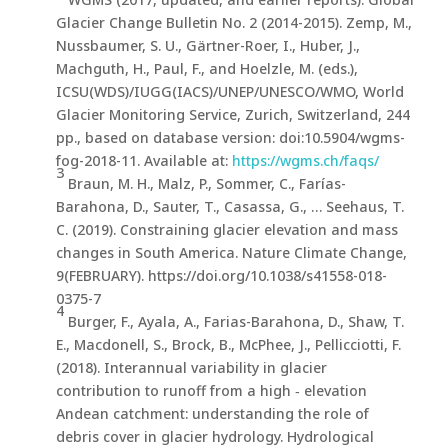
Glacier Change Bulletin No. 2 (2014-2015). Zemp, M.,
Nussbaumer, S. U., Gärtner-Roer, I., Huber, J.,
Machguth, H., Paul, F., and Hoelzle, M. (eds.),
ICSU(WDS)/IUGG(IACS)/UNEP/UNESCO/WMO, World
Glacier Monitoring Service, Zurich, Switzerland, 244
pp., based on database version: doi:10.5904/wgms-
fog-2018-11. Available at:
https://wgms.ch/faqs/
3
Braun, M. H., Malz, P., Sommer, C., Farías-
Barahona, D., Sauter, T., Casassa, G., … Seehaus, T.
C. (2019). Constraining glacier elevation and mass
changes in South America. Nature Climate Change,
9(FEBRUARY). https://doi.org/10.1038/s41558-018-
0375-7
4
Burger, F., Ayala, A., Farias-Barahona, D., Shaw, T.
E., Macdonell, S., Brock, B., McPhee, J., Pellicciotti, F.
(2018). Interannual variability in glacier
contribution to runoff from a high ‐ elevation
Andean catchment: understanding the role of
debris cover in glacier hydrology. Hydrological