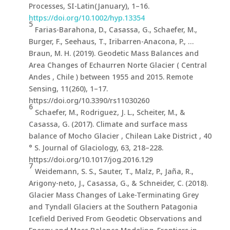
Processes, SI-Latin(January), 1–16.
https://doi.org/10.1002/hyp.13354
5
Farias-Barahona, D., Casassa, G., Schaefer, M.,
Burger, F., Seehaus, T., Iribarren-Anacona, P., …
Braun, M. H. (2019). Geodetic Mass Balances and
Area Changes of Echaurren Norte Glacier ( Central
Andes , Chile ) between 1955 and 2015. Remote
Sensing, 11(260), 1–17.
https://doi.org/10.3390/rs11030260
6
Schaefer, M., Rodriguez, J. L., Scheiter, M., &
Casassa, G. (2017). Climate and surface mass
balance of Mocho Glacier , Chilean Lake District , 40
° S. Journal of Glaciology, 63, 218–228.
https://doi.org/10.1017/jog.2016.129
7
Weidemann, S. S., Sauter, T., Malz, P., Jaña, R.,
Arigony-neto, J., Casassa, G., & Schneider, C. (2018).
Glacier Mass Changes of Lake-Terminating Grey
and Tyndall Glaciers at the Southern Patagonia
Icefield Derived From Geodetic Observations and