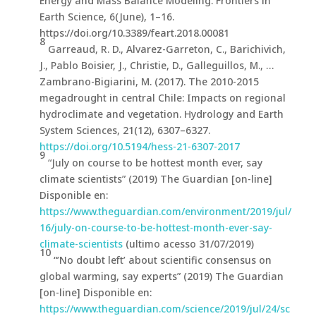
Energy and Mass Balance Modeling. Frontiers in
Earth Science, 6(June), 1–16.
https://doi.org/10.3389/feart.2018.00081
8
Garreaud, R. D., Alvarez-Garreton, C., Barichivich,
J., Pablo Boisier, J., Christie, D., Galleguillos, M., …
Zambrano-Bigiarini, M. (2017). The 2010-2015
megadrought in central Chile: Impacts on regional
hydroclimate and vegetation. Hydrology and Earth
System Sciences, 21(12), 6307–6327.
https://doi.org/10.5194/hess-21-6307-2017
9
“July on course to be hottest month ever, say
climate scientists” (2019) The Guardian [on-line]
Disponible en:
https://www.theguardian.com/environment/2019/jul/
16/july-on-course-to-be-hottest-month-ever-say-
climate-scientists
(ultimo acesso 31/07/2019)
10
“’No doubt left’ about scientific consensus on
global warming, say experts” (2019) The Guardian
[on-line] Disponible en:
https://www.theguardian.com/science/2019/jul/24/sc