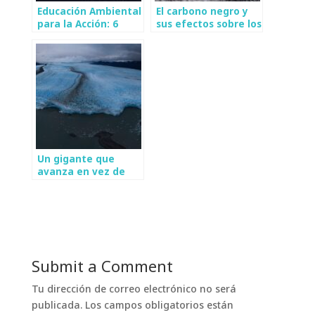
Educación Ambiental
El carbono negro y
para la Acción: 6
sus efectos sobre los
años de Fundación
glaciares
Glaciares Chilenos
Un gigante que
avanza en vez de
retroceder: Los
misterios del Glaciar
Pío XI en la
Patagonia chilena
Submit a Comment
Tu dirección de correo electrónico no será
publicada.
Los campos obligatorios están