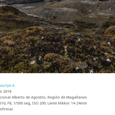
auriye A.
o 2018
ional Alberto de Agostini, Región de Magallanes
10, F8, 1/500 seg, ISO 200. Lente Nikkor 14-24mm
nfirmar.