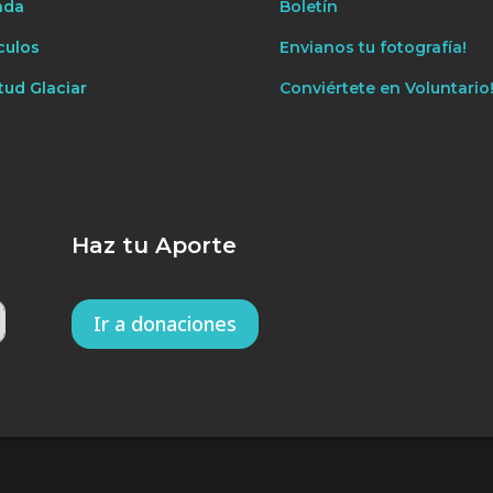
nda
Boletín
culos
Envianos tu fotografía!
tud Glaciar
Conviértete en Voluntario
Haz tu Aporte
Ir a donaciones