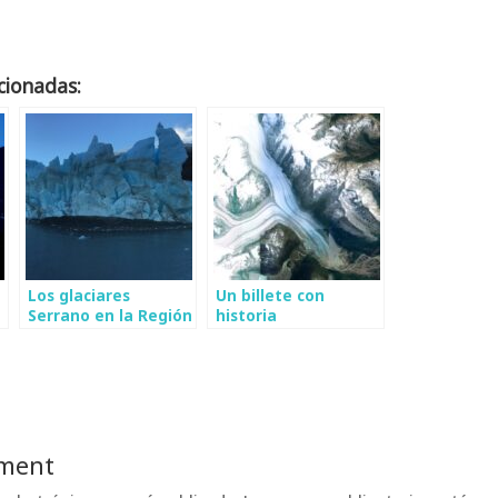
cionadas:
Los glaciares
Un billete con
Serrano en la Región
historia
de Magallanes
ment