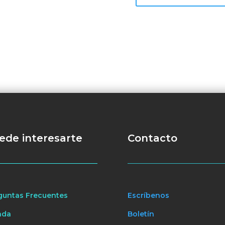
ede interesarte
Contacto
guntas Frecuentes
Escríbenos
nda
Boletín