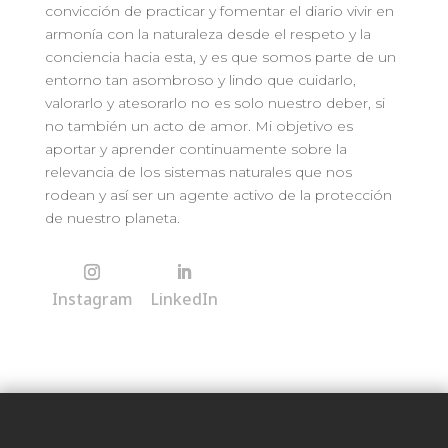
convicción de practicar y fomentar el diario vivir en
armonía con la naturaleza desde el respeto y la
conciencia hacia esta, y es que somos parte de un
entorno tan asombroso y lindo que cuidarlo,
valorarlo y atesorarlo no es solo nuestro deber, si
no también un acto de amor. Mi objetivo es
aportar y aprender continuamente sobre la
relevancia de los sistemas naturales que nos
rodean y así ser un agente activo de la protección
de nuestro planeta.
Instagram
LinkedIn