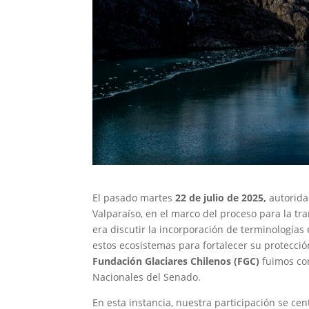
El pasado martes
22 de julio de 2025,
a
utorida
Valparaíso, en el marco del proceso para la tr
era discutir la incorporación de terminologías 
estos ecosistemas para fortalecer su protección
Fundación Glaciares Chilenos (FGC)
fuimos co
Nacionales del Senado.
En esta instancia, nuestra participación se cen