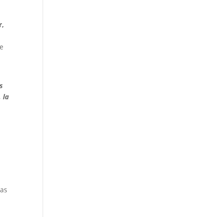
r,
te
s
 la
vas