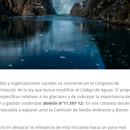
des y organizaciones sociales se reunieron en el Congreso de
amitación de la ley que busca modificar el Código de Aguas. El prop
específicas relativas a los glaciares y de subrayar la importancia d
 y gestión sostenible (
Boletín N°11.597-12
). En ese contexto desde
nvocados a exponer ante la Comisión de Medio Ambiente y Bienes
tró en destacar la relevancia de esta iniciativa hacia un paso más