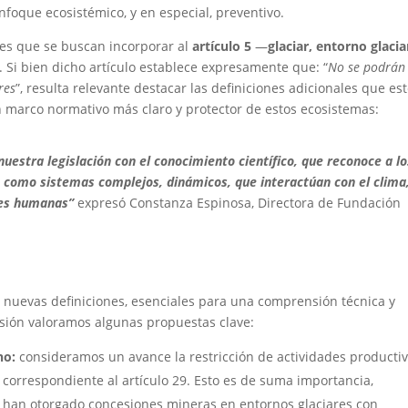
nfoque ecosistémico, y en especial, preventivo.
ones que se buscan incorporar al
artículo 5
―
glaciar, entorno glacia
 Si bien dicho artículo establece expresamente que: “
No se podrán
res
”, resulta relevante destacar las definiciones adicionales que es
 marco normativo más claro y protector de estos ecosistemas:
uestra legislación con el conocimiento científico, que reconoce a lo
no como sistemas complejos
, dinámicos, que interactúan con el clima,
ades humanas”
expresó Constanza Espinosa, Directora de Fundación
 nuevas definiciones, esenciales para una comprensión técnica y
sesión valoramos algunas propuestas clave:
ino:
consideramos un avance la restricción de actividades producti
, correspondiente al artículo 29. Esto es de suma importancia,
 han otorgado concesiones mineras en entornos glaciares con