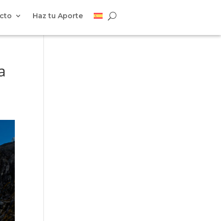
cto
Haz tu Aporte
a