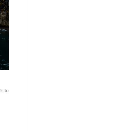
ósito
e