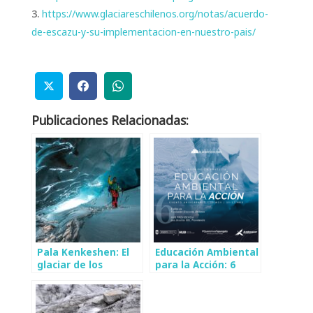
https://www.glaciareschilenos.org/notas/acuerdo-
de-escazu-y-su-implementacion-en-nuestro-pais/
Publicaciones Relacionadas:
Pala Kenkeshen: El
Educación Ambiental
glaciar de los
para la Acción: 6
Selk’nam. Un pueblo
años de Fundación
que sigue vivo
Glaciares Chilenos