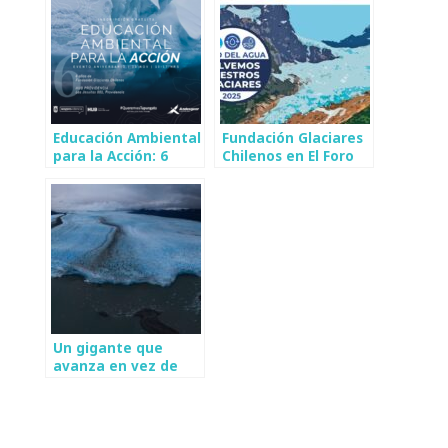
Educación Ambiental
Fundación Glaciares
para la Acción: 6
Chilenos en El Foro
años de Fundación
Del Agua: «Salvemos
Glaciares Chilenos
Nuestros Glaciares»
Un gigante que
avanza en vez de
retroceder: Los
misterios del Glaciar
Pío XI en la
Patagonia chilena