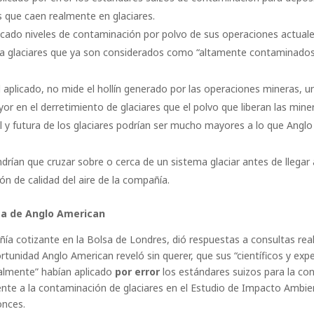
s que caen realmente en glaciares.
cado niveles de contaminación por polvo de sus operaciones actuale
a glaciares que ya son considerados como “altamente contaminados
l aplicado, no mide el hollín generado por las operaciones mineras,
r en el derretimiento de glaciares que el polvo que liberan las miner
 y futura de los glaciares podrían ser mucho mayores a lo que Angl
tendrían que cruzar sobre o cerca de un sistema glaciar antes de llegar
n de calidad del aire de la compañía.
ita de Anglo American
ía cotizante en la Bolsa de Londres, dió respuestas a consultas rea
rtunidad Anglo American reveló sin querer, que sus “científicos y ex
almente” habían aplicado
por error
los estándares suizos para la con
ente a la contaminación de glaciares en el Estudio de Impacto Ambie
onces.