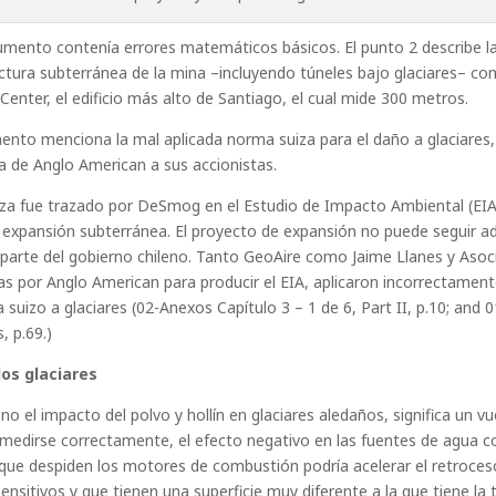
mento contenía errores matemáticos básicos. El punto 2 describe l
uctura subterránea de la mina –incluyendo túneles bajo glaciares– c
 Center, el edificio más alto de Santiago, el cual mide 300 metros.
mento menciona la mal aplicada norma suiza para el daño a glaciares
a de Anglo American a sus accionistas.
uiza fue trazado por DeSmog en el Estudio de Impacto Ambiental (EIA
 expansión subterránea. El proyecto de expansión no puede seguir ade
 parte del gobierno chileno. Tanto GeoAire como Jaime Llanes y Asoc
s por Anglo American para producir el EIA, aplicaron incorrectament
 suizo a glaciares (02-Anexos Capítulo 3 – 1 de 6, Part II, p.10; and 0
, p.69.)
os glaciares
no el impacto del polvo y hollín en glaciares aledaños, significa un v
 medirse correctamente, el efecto negativo en las fuentes de agua co
 que despiden los motores de combustión podría acelerar el retroceso
itivos y que tienen una superficie muy diferente a la que tiene la ti