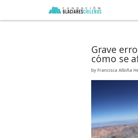
Grave erro
cómo se af
by
Francisca Albiña H