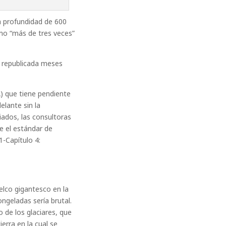
a profundidad de 600
omo “más de tres veces”
, republicada meses
) que tiene pendiente
lante sin la
iados, las consultoras
e el estándar de
1-Capítulo 4:
uelco gigantesco en la
ngeladas sería brutal.
 de los glaciares, que
erra en la cual se