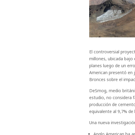
El controversial proye
millones, ubicada bajo 
planes luego de un err
American presentó en j
Bronces sobre el impac
DeSmog, medio británico
estudio, no considera f
producción de cemento 
equivalente al 9,7% de 
Una nueva investigaci
Anglo American ha ap