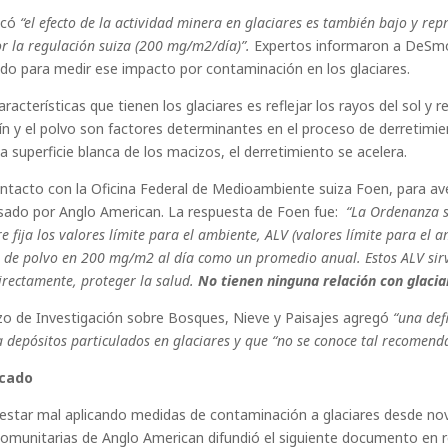
icó
“el efecto de la actividad minera en glaciares es también bajo y re
or la regulación suiza (200 mg/m2/día)”.
Expertos informaron a DeSmo
do para medir ese impacto por contaminación en los glaciares.
aracterísticas que tienen los glaciares es reflejar los rayos del sol y 
llín y el polvo son factores determinantes en el proceso de derretimien
a superficie blanca de los macizos, el derretimiento se acelera.
acto con la Oficina Federal de Medioambiente suiza Foen, para ave
sado por Anglo American. La respuesta de Foen fue:
“La Ordenanza s
e fija los valores límite para el ambiente, ALV (valores límite para el a
da de polvo en 200 mg/m2 al día como un promedio anual. Estos ALV sir
directamente, proteger la salud.
No tienen ninguna relación con glacia
izo de Investigación sobre Bosques, Nieve y Paisajes agregó
“una defi
ra depósitos particulados en glaciares y que “no se conoce tal recomend
icado
estar mal aplicando medidas de contaminación a glaciares desde no
comunitarias de Anglo American difundió el siguiente documento en re