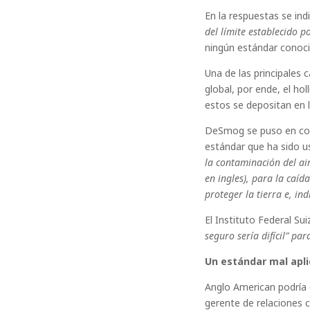
En la respuestas se ind
del límite establecido p
ningún estándar conoci
Una de las principales c
global, por ende, el ho
estos se depositan en l
DeSmog se puso en cont
estándar que ha sido u
la contaminación del air
en ingles), para la caí
proteger la tierra e, in
El Instituto Federal Su
seguro sería difícil” pa
Un estándar mal apl
Anglo American podría 
gerente de relaciones 