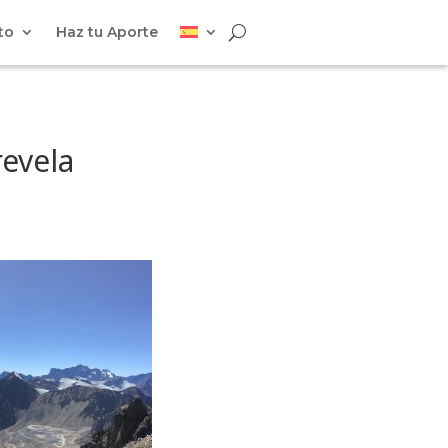
to
Haz tu Aporte
revela