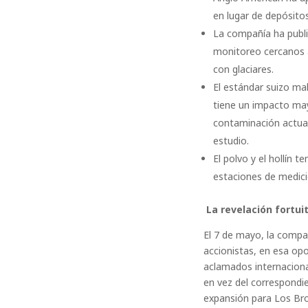
en lugar de depósito
La compañía ha publi
monitoreo cercanos 
con glaciares.
El estándar suizo ma
tiene un impacto mayo
contaminación actual
estudio.
El polvo y el hollín 
estaciones de medició
La revelación fortu
El 7 de mayo, la compañ
accionistas, en esa opo
aclamados internacion
en vez del correspondi
expansión para Los Br