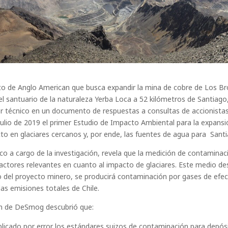
cto de Anglo American que busca expandir la mina de cobre de Los Br
el santuario de la naturaleza Yerba Loca a 52 kilómetros de Santiago,
or técnico en un documento de respuestas a consultas de accionista
ulio de 2019 el primer Estudio de Impacto Ambiental para la expans
to en glaciares cercanos y, por ende, las fuentes de agua para Santi
 a cargo de la investigación, revela que la medición de contaminaci
actores relevantes en cuanto al impacto de glaciares. Este medio de
del proyecto minero, se producirá contaminación por gases de efec
las emisiones totales de Chile.
ón de DeSmog descubrió que:
licado por error los estándares suizos de contaminación para depósi