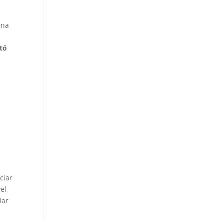
una
tó
ciar
vel
iar