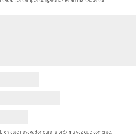
licada.
Los campos obligatorios están marcados con
*
eb en este navegador para la próxima vez que comente.