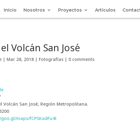
Inicio
Nosotros
Proyectos
Artículos
Contac
del Volcán San José
e
|
Mar 28, 2018
|
Fotografías
|
0 comments
le
7
l Volcán San José, Región Metropolitana.
3200
//goo.gl/maps/fCPSKadFu4t