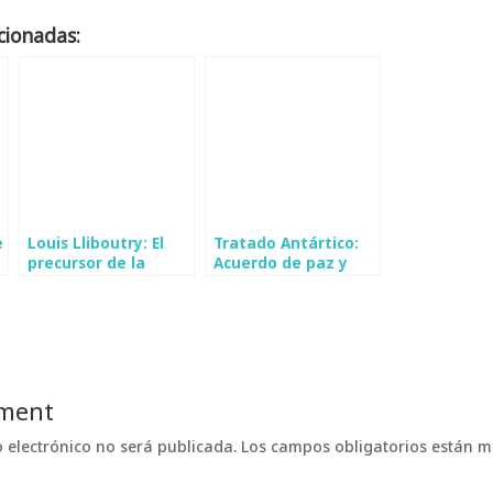
cionadas:
e
Louis Lliboutry: El
Tratado Antártico:
precursor de la
Acuerdo de paz y
glaciología moderna
cooperación en la
en Chile
región
ment
o electrónico no será publicada.
Los campos obligatorios están 