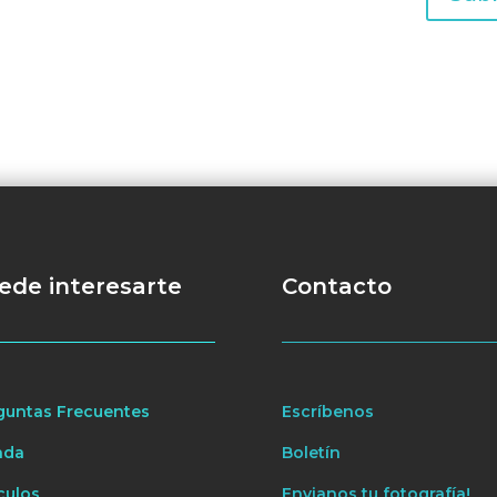
ede interesarte
Contacto
guntas Frecuentes
Escríbenos
nda
Boletín
culos
Envianos tu fotografía!